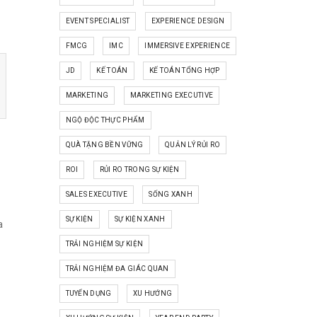
EVENT SPECIALIST
EXPERIENCE DESIGN
FMCG
IMC
IMMERSIVE EXPERIENCE
JD
KẾ TOÁN
KẾ TOÁN TỔNG HỢP
MARKETING
MARKETING EXECUTIVE
NGỘ ĐỘC THỰC PHẨM
QUÀ TẶNG BỀN VỮNG
QUẢN LÝ RỦI RO
ROI
RỦI RO TRONG SỰ KIỆN
SALES EXECUTIVE
SỐNG XANH
SỰ KIỆN
SỰ KIỆN XANH
a
TRẢI NGHIỆM SỰ KIỆN
TRẢI NGHIỆM ĐA GIÁC QUAN
TUYỂN DỤNG
XU HƯỚNG