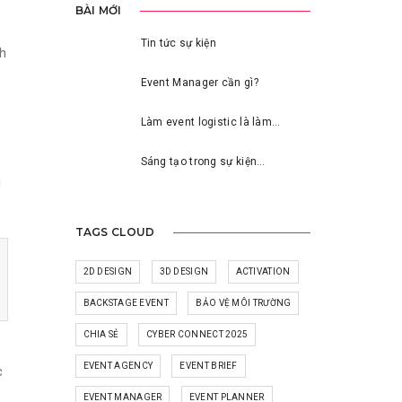
BÀI MỚI
Tin tức sự kiện
nh
Event Manager cần gì?
Làm event logistic là làm…
Sáng tạo trong sự kiện…
g
TAGS CLOUD
2D DESIGN
3D DESIGN
ACTIVATION
BACKSTAGE EVENT
BẢO VỆ MÔI TRƯỜNG
CHIA SẺ
CYBER CONNECT 2025
EVENT AGENCY
EVENT BRIEF
c
EVENT MANAGER
EVENT PLANNER