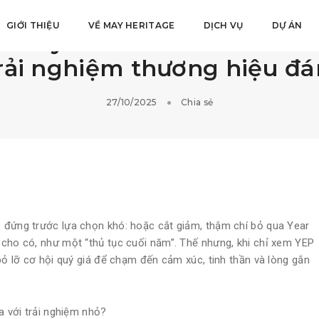
GIỚI THIỆU
VỀ MAY HERITAGE
DỊCH VỤ
DỰ ÁN
ư duy lớn: Làm sao để Year
rải nghiệm thương hiệu đ
27/10/2025
Chia sẻ
 đứng trước lựa chọn khó: hoặc cắt giảm, thậm chí bỏ qua Year
 cho có, như một “thủ tục cuối năm”. Thế nhưng, khi chỉ xem YEP
bỏ lỡ cơ hội quý giá để chạm đến cảm xúc, tinh thần và lòng gắn
a với trải nghiệm nhỏ?