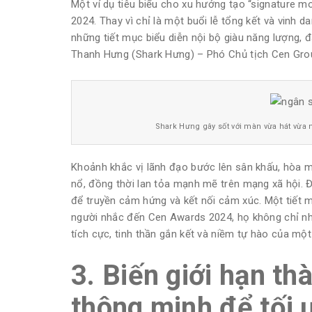
Một ví dụ tiêu biểu cho xu hướng tạo “signature 
2024. Thay vì chỉ là một buổi lễ tổng kết và vinh 
những tiết mục biểu diễn nội bộ giàu năng lượng, 
Thanh Hưng (Shark Hưng) – Phó Chủ tịch Cen Gro
Shark Hưng gây sốt với màn vừa hát vừa 
Khoảnh khắc vị lãnh đạo bước lên sân khấu, hòa 
nổ, đồng thời lan tỏa mạnh mẽ trên mạng xã hội. Đ
để truyền cảm hứng và kết nối cảm xúc. Một tiết m
người nhắc đến Cen Awards 2024, họ không chỉ n
tích cực, tinh thần gắn kết và niềm tự hào của một
3. Biến giới hạn th
thông minh để tối ư