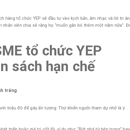
ch hàng tổ chức YEP sẽ đầu tư vào kịch bản, âm nhạc và lời tri ân
 lớn nhân viên chia sẻ rằng họ “muốn gắn bó thêm một năm nữa”. Đ
 SME tổ chức YEP
ân sách hạn chế
nh tráng
h triệu đô để gây ấn tượng. Thứ khiến người tham dự nhớ là ý
t triển hoặc giá trị cốt lõi, ví dụ như: “Bứt phá từ bên trong” hay