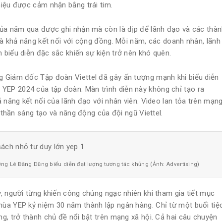
hiệu được cảm nhận bằng trái tim.
của năm qua được ghi nhận mà còn là dịp để lãnh đạo và các thà
và khả năng kết nối với cộng đồng. Mỗi năm, các doanh nhân, lãnh
biểu diễn đặc sắc khiến sự kiện trở nên khó quên.
g Giám đốc Tập đoàn Viettel đã gây ấn tượng mạnh khi biểu diễn
YEP 2024 của tập đoàn. Màn trình diễn này không chỉ tạo ra
 năng kết nối của lãnh đạo với nhân viên. Video lan tỏa trên mạn
h thần sáng tạo và năng động của đội ngũ Viettel.
ướng Lê Đăng Dũng biểu diễn đạt lượng tương tác khủng (Ảnh: Advertising)
, người từng khiến công chúng ngạc nhiên khi tham gia tiết mục
ùa YEP kỷ niệm 30 năm thành lập ngân hàng. Chỉ từ một buổi tiệ
g, trở thành chủ đề nổi bật trên mạng xã hội. Cả hai câu chuyện