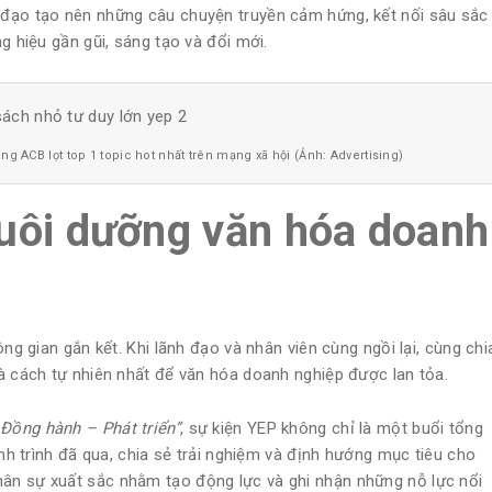
 đạo tạo nên những câu chuyện truyền cảm hứng, kết nối sâu sắc
g hiệu gần gũi, sáng tạo và đổi mới.
g ACB lọt top 1 topic hot nhất trên mạng xã hội (Ảnh: Advertising)
nuôi dưỡng văn hóa doanh
ng gian gắn kết. Khi lãnh đạo và nhân viên cùng ngồi lại, cùng chi
à cách tự nhiên nhất để văn hóa doanh nghiệp được lan tỏa.
 Đồng hành – Phát triển”
, sự kiện YEP không chỉ là một buổi tổng
ành trình đã qua, chia sẻ trải nghiệm và định hướng mục tiêu cho
ân sự xuất sắc nhằm tạo động lực và ghi nhận những nỗ lực nổi