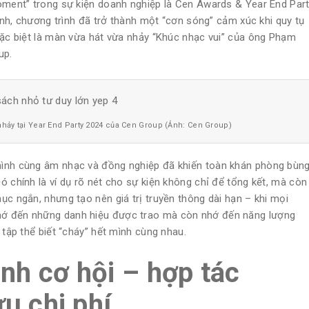
moment” trong sự kiện doanh nghiệp là Cen Awards & Year End Par
danh, chương trình đã trở thành một “cơn sóng” cảm xúc khi quy tụ
đặc biệt là màn vừa hát vừa nhảy “Khúc nhạc vui” của ông Phạm
up.
nhảy tại Year End Party 2024 của Cen Group (Ảnh: Cen Group)
mình cùng âm nhạc và đồng nghiệp đã khiến toàn khán phòng bùn
ó chính là ví dụ rõ nét cho sự kiện không chỉ để tổng kết, mà còn
ục ngắn, nhưng tạo nên giá trị truyền thông dài hạn – khi mọi
hớ đến những danh hiệu được trao mà còn nhớ đến năng lượng
 tập thể biết “cháy” hết mình cùng nhau.
ành cơ hội – hợp tác
u chi phí