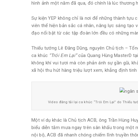
hình ảnh một năm đã qua, đó chính là lúc thương 
Sự kiện YEP không chỉ là nơi để những thành tựu 
viên thể hiện bản sắc cá nhân, năng lực sáng tạo 
đạo nổi bật từ các tập đoàn lớn đều có những màn 
Thiếu tướng Lê Đăng Dũng, nguyên Chủ tịch – Tổn
ca khúc
“Trói Em Lại”
của Quang Hùng MasterD tại 
không khí vui tươi mà còn phản ánh sự gần gũi, khả
xã hội thu hút hàng triệu lượt xem, khẳng định tin
Video đăng tải lại ca khúc “Trói Em Lại” do Thiếu t
Một ví dụ khác là Chủ tịch ACB, ông Trần Hùng Huy
biểu diễn tắm mưa ngay trên sân khấu trong một m
nội bộ, ACB đã nhanh chóng chiếm lĩnh truyền thôn