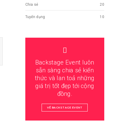
Chia sẻ
20
Tuyển dụng
10
Backstage Event luôn
sẵn sàng chia sẻ kiến
thức và lan toả những
giá trị tốt đẹp tới cộng
đồng.
VỀ BACKSTAGE EVENT