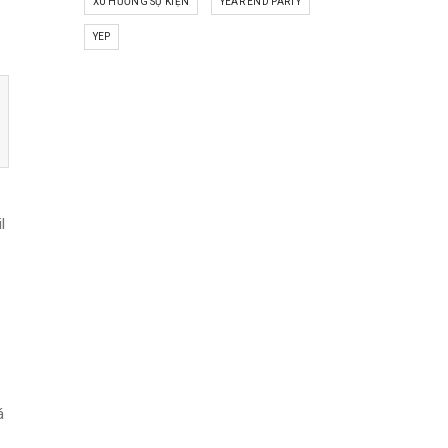
XU HƯỚNG SỰ KIỆN
YEAR END PARTY
YEP
l
á