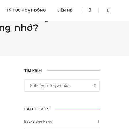
TIN TỨC HOẠT ĐỘNG
LIÊN HỆ
 End Party vẫn trở
áng nhớ?
TÌM KIẾM
CATEGORIES
Backstage News
1