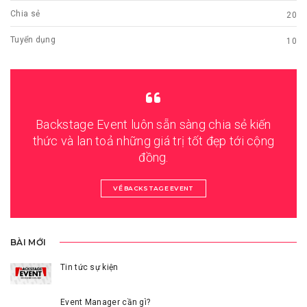
Chia sẻ
20
Tuyển dụng
10
Backstage Event luôn sẵn sàng chia sẻ kiến
thức và lan toả những giá trị tốt đẹp tới cộng
đồng.
VỀ BACKSTAGE EVENT
BÀI MỚI
Tin tức sự kiện
Event Manager cần gì?