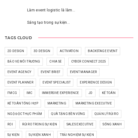
Làm event logistic là làm…
Sáng tạo trong sự kiện…
TAGS CLOUD
2D DESIGN
3D DESIGN
ACTIVATION
BACKSTAGE EVENT
BẢO VỆ MÔI TRƯỜNG
CHIA SẺ
CYBER CONNECT 2025
EVENT AGENCY
EVENT BRIEF
EVENT MANAGER
EVENT PLANNER
EVENT SPECIALIST
EXPERIENCE DESIGN
FMCG
IMC
IMMERSIVE EXPERIENCE
JD
KẾ TOÁN
KẾ TOÁN TỔNG HỢP
MARKETING
MARKETING EXECUTIVE
NGỘ ĐỘC THỰC PHẨM
QUÀ TẶNG BỀN VỮNG
QUẢN LÝ RỦI RO
ROI
RỦI RO TRONG SỰ KIỆN
SALES EXECUTIVE
SỐNG XANH
SỰ KIỆN
SỰ KIỆN XANH
TRẢI NGHIỆM SỰ KIỆN