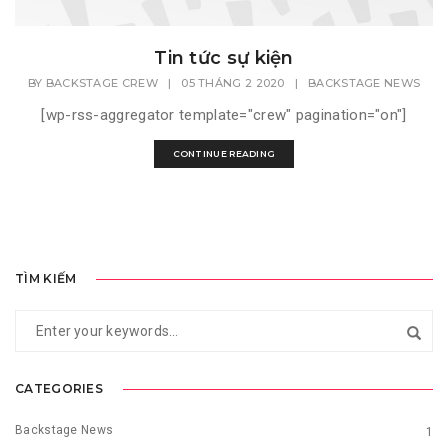
Tin tức sự kiện
BY
BACKSTAGE CREW
|
05 THÁNG 2 2020
|
BACKSTAGE NEWS
[wp-rss-aggregator template="crew" pagination="on"]
CONTINUE READING
TÌM KIẾM
CATEGORIES
Backstage News
1