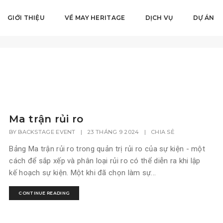
GIỚI THIỆU
VỀ MAY HERITAGE
DỊCH VỤ
DỰ ÁN
Ma trận rủi ro
BY
BACKSTAGE EVENT
|
23 THÁNG 9 2024
|
CHIA SẺ
Bảng Ma trận rủi ro trong quản trị rủi ro của sự kiện - một
cách để sắp xếp và phân loại rủi ro có thể diễn ra khi lập
kế hoạch sự kiện. Một khi đã chọn làm sự...
CONTINUE READING