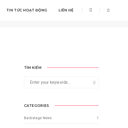
TIN TỨC HOẠT ĐỘNG
LIÊN HỆ
Home
Quản lý rủi ro
TÌM KIẾM
CATEGORIES
Backstage News
1