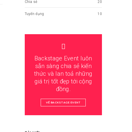
Chia sẻ
20
Tuyển dụng
10
Backstage Event luôn
sẵn sàng chia sẻ kiến
thức và lan toả những
giá trị tốt đẹp tới cộng
đồng.
VỀ BACKSTAGE EVENT