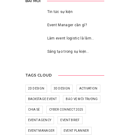
BÀI MỚI
Tin tức sự kiện
Event Manager cần gì?
Làm event logistic là làm…
Sáng tạo trong sự kiện…
TAGS CLOUD
2D DESIGN
3D DESIGN
ACTIVATION
BACKSTAGE EVENT
BẢO VỆ MÔI TRƯỜNG
CHIA SẺ
CYBER CONNECT 2025
EVENT AGENCY
EVENT BRIEF
EVENT MANAGER
EVENT PLANNER