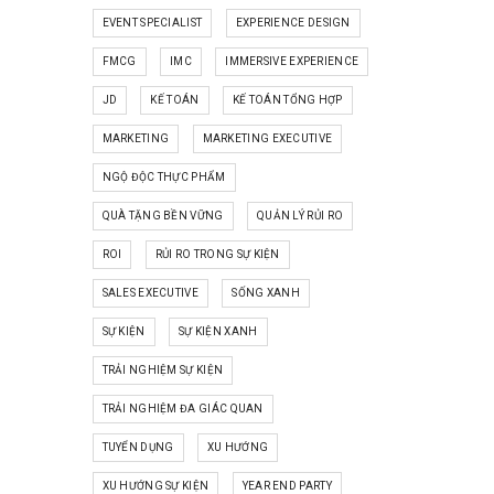
EVENT SPECIALIST
EXPERIENCE DESIGN
FMCG
IMC
IMMERSIVE EXPERIENCE
JD
KẾ TOÁN
KẾ TOÁN TỔNG HỢP
MARKETING
MARKETING EXECUTIVE
NGỘ ĐỘC THỰC PHẨM
QUÀ TẶNG BỀN VỮNG
QUẢN LÝ RỦI RO
ROI
RỦI RO TRONG SỰ KIỆN
SALES EXECUTIVE
SỐNG XANH
SỰ KIỆN
SỰ KIỆN XANH
TRẢI NGHIỆM SỰ KIỆN
TRẢI NGHIỆM ĐA GIÁC QUAN
TUYỂN DỤNG
XU HƯỚNG
XU HƯỚNG SỰ KIỆN
YEAR END PARTY