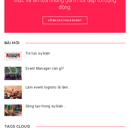
thức và lan toả những giá trị tốt đẹp tới cộng
đồng.
VỀ BACKSTAGE EVENT
BÀI MỚI
Tin tức sự kiện
Event Manager cần gì?
Làm event logistic là làm…
Sáng tạo trong sự kiện…
TAGS CLOUD