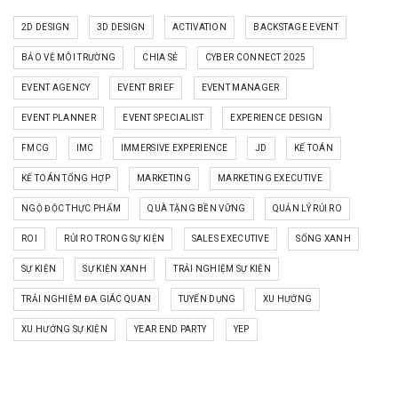
2D DESIGN
3D DESIGN
ACTIVATION
BACKSTAGE EVENT
BẢO VỆ MÔI TRƯỜNG
CHIA SẺ
CYBER CONNECT 2025
EVENT AGENCY
EVENT BRIEF
EVENT MANAGER
EVENT PLANNER
EVENT SPECIALIST
EXPERIENCE DESIGN
FMCG
IMC
IMMERSIVE EXPERIENCE
JD
KẾ TOÁN
KẾ TOÁN TỔNG HỢP
MARKETING
MARKETING EXECUTIVE
NGỘ ĐỘC THỰC PHẨM
QUÀ TẶNG BỀN VỮNG
QUẢN LÝ RỦI RO
ROI
RỦI RO TRONG SỰ KIỆN
SALES EXECUTIVE
SỐNG XANH
SỰ KIỆN
SỰ KIỆN XANH
TRẢI NGHIỆM SỰ KIỆN
TRẢI NGHIỆM ĐA GIÁC QUAN
TUYỂN DỤNG
XU HƯỚNG
XU HƯỚNG SỰ KIỆN
YEAR END PARTY
YEP