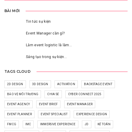
BÀI MỚI
Tin tức sự kiện
Event Manager cần gì?
Làm event logistic là làm…
Sáng tạo trong sự kiện…
TAGS CLOUD
2D DESIGN
3D DESIGN
ACTIVATION
BACKSTAGE EVENT
BẢO VỆ MÔI TRƯỜNG
CHIA SẺ
CYBER CONNECT 2025
EVENT AGENCY
EVENT BRIEF
EVENT MANAGER
EVENT PLANNER
EVENT SPECIALIST
EXPERIENCE DESIGN
FMCG
IMC
IMMERSIVE EXPERIENCE
JD
KẾ TOÁN