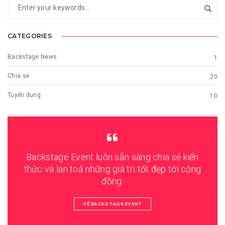
CATEGORIES
Backstage News
1
Chia sẻ
20
Tuyển dụng
10
Backstage Event luôn sẵn sàng chia sẻ kiến
thức và lan toả những giá trị tốt đẹp tới cộng
đồng.
VỀ BACKSTAGE EVENT