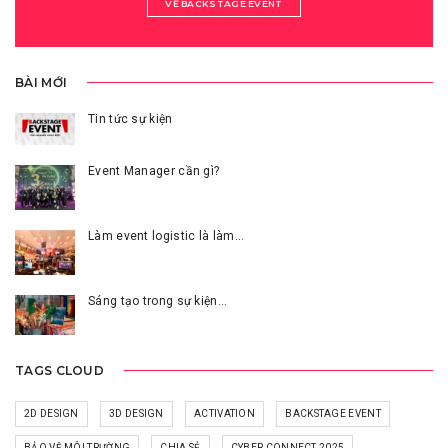
VỀ BACKSTAGE EVENT
BÀI MỚI
Tin tức sự kiện
Event Manager cần gì?
Làm event logistic là làm…
Sáng tạo trong sự kiện…
TAGS CLOUD
2D DESIGN
3D DESIGN
ACTIVATION
BACKSTAGE EVENT
BẢO VỆ MÔI TRƯỜNG
CHIA SẺ
CYBER CONNECT 2025