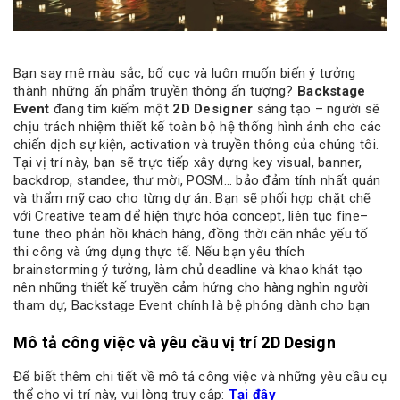
Bạn say mê màu sắc, bố cục và luôn muốn biến ý tưởng
thành những ấn phẩm truyền thông ấn tượng?
Backstage
Event
đang tìm kiếm một
2D Designer
sáng tạo – người sẽ
chịu trách nhiệm thiết kế toàn bộ hệ thống hình ảnh cho các
chiến dịch sự kiện, activation và truyền thông của chúng tôi.
Tại vị trí này, bạn sẽ trực tiếp xây dựng key visual, banner,
backdrop, standee, thư mời, POSM… bảo đảm tính nhất quán
và thẩm mỹ cao cho từng dự án. Bạn sẽ phối hợp chặt chẽ
với Creative team để hiện thực hóa concept, liên tục fine–
tune theo phản hồi khách hàng, đồng thời cân nhắc yếu tố
thi công và ứng dụng thực tế. Nếu bạn yêu thích
brainstorming ý tưởng, làm chủ deadline và khao khát tạo
nên những thiết kế truyền cảm hứng cho hàng nghìn người
tham dự, Backstage Event chính là bệ phóng dành cho bạn
Mô tả công việc và yêu cầu vị trí 2D Design
Để biết thêm chi tiết về mô tả công việc và những yêu cầu cụ
thể cho vị trí này, vui lòng truy cập:
Tại đây