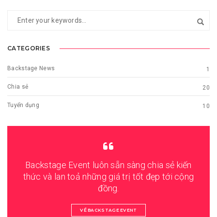
CATEGORIES
Backstage News
1
Chia sẻ
20
Tuyển dụng
10
Backstage Event luôn sẵn sàng chia sẻ kiến
thức và lan toả những giá trị tốt đẹp tới cộng
đồng.
VỀ BACKSTAGE EVENT