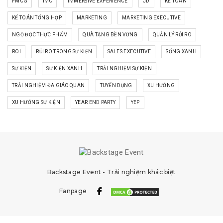
FMCG
IMC
IMMERSIVE EXPERIENCE
JD
KẾ TOÁN
KẾ TOÁN TỔNG HỢP
MARKETING
MARKETING EXECUTIVE
NGỘ ĐỘC THỰC PHẨM
QUÀ TẶNG BỀN VỮNG
QUẢN LÝ RỦI RO
ROI
RỦI RO TRONG SỰ KIỆN
SALES EXECUTIVE
SỐNG XANH
SỰ KIỆN
SỰ KIỆN XANH
TRẢI NGHIỆM SỰ KIỆN
TRẢI NGHIỆM ĐA GIÁC QUAN
TUYỂN DỤNG
XU HƯỚNG
XU HƯỚNG SỰ KIỆN
YEAR END PARTY
YEP
Backstage Event - Trải nghiệm khác biệt
Fanpage