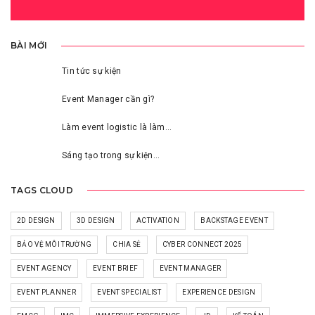
BÀI MỚI
Tin tức sự kiện
Event Manager cần gì?
Làm event logistic là làm…
Sáng tạo trong sự kiện…
TAGS CLOUD
2D DESIGN
3D DESIGN
ACTIVATION
BACKSTAGE EVENT
BẢO VỆ MÔI TRƯỜNG
CHIA SẺ
CYBER CONNECT 2025
EVENT AGENCY
EVENT BRIEF
EVENT MANAGER
EVENT PLANNER
EVENT SPECIALIST
EXPERIENCE DESIGN