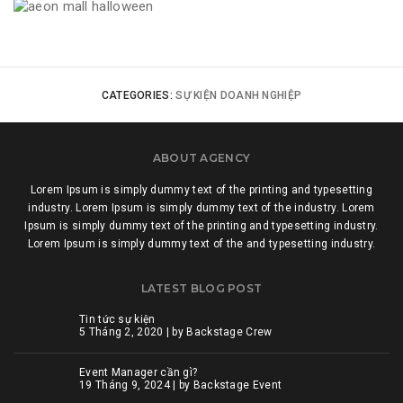
AINICORNS
AMBIENCE HẢI PHÒNG
SAV – NGÀY HỘI KẾT NỐI CÔNG NGHỆ
HALLOWEEN PARTY 2025 – AEON MALL HẢI
PHÒNG LÊ CHÂN
CATEGORIES:
SỰ KIỆN DOANH NGHIỆP
ABOUT AGENCY
Lorem Ipsum is simply dummy text of the printing and typesetting
industry. Lorem Ipsum is simply dummy text of the industry. Lorem
Ipsum is simply dummy text of the printing and typesetting industry.
Lorem Ipsum is simply dummy text of the and typesetting industry.
LATEST BLOG POST
Tin tức sự kiện
5 Tháng 2, 2020 | by
Backstage Crew
Event Manager cần gì?
19 Tháng 9, 2024 | by
Backstage Event