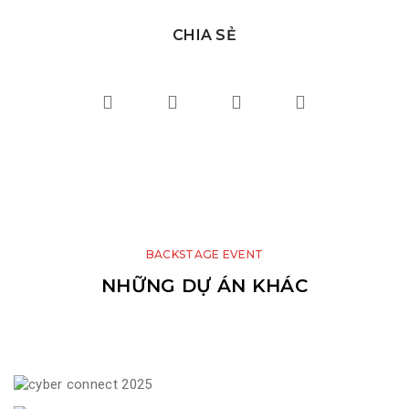
CHIA SẺ
BACKSTAGE EVENT
NHỮNG DỰ ÁN KHÁC
VNPT AI HACKATHON 2025 – AGE OF
GAMUDA – KHAI TRƯƠNG NHÀ MẪU DỰ ÁN