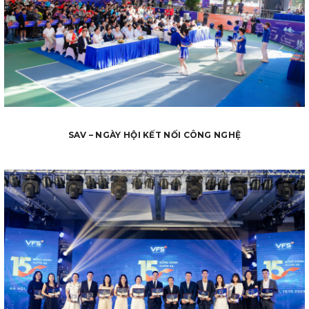
SAV – NGÀY HỘI KẾT NỐI CÔNG NGHỆ