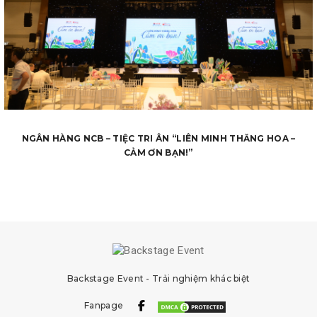
NGÂN HÀNG NCB – TIỆC TRI ÂN “LIÊN MINH THĂNG HOA –
CẢM ƠN BẠN!”
Backstage Event - Trải nghiệm khác biệt
Fanpage